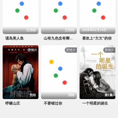
已完结
已完结
2026年02月14日上映
谎岛美人鱼
喜欢上“欠欠”的你
山有九色念有卿电影版
爱情片
爱情片
爱情片
完结
完结
第1集
呼啸山庄
不要错过你
一个明星的诞生