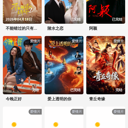
2026年04月18日上映
已完结
已完结
陵水之恋
阿颖
不能错过的只有你2
爱情片
爱情片
爱情片
完结
已完结
完结
今晚正好
爱上透明的你
青丘奇缘
爱情片
爱情片
爱情片