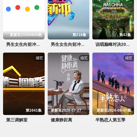
更新至20260806期
第218集
第43集
男生女生向前冲2026
男生女生向前冲第十八季
说唱巅峰对决2026
综艺
综艺
综艺
第1641集
更新至2026-07-27期期
更新至2026-08-07期
第三调解室
健康静距离
半熟恋人第五季