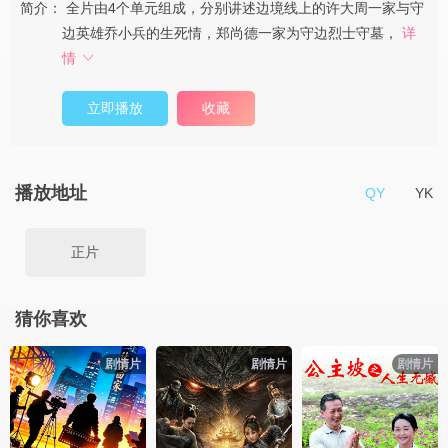
简介：
全片由4个单元组成，分别讲述边境线上的许大周一家与守
边英雄乔小兵的生死情，郑尚德一家为守边烈士守墓，
详
情
立即播放
收藏
播放地址
QY
YK
正片
猜你喜欢
剧情片
剧情片
剧情片