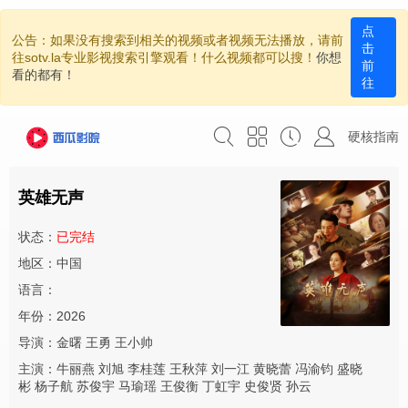
点
公告：如果没有搜索到相关的视频或者视频无法播放，请前
击
往sotv.la专业影视搜索引擎观看！什么视频都可以搜！
你想
前
看的都有！
往
硬核指南
英雄无声
状态：
已完结
地区：中国
语言：
年份：2026
导演：
金曙
王勇
王小帅
主演：
牛丽燕
刘旭
李桂莲
王秋萍
刘一江
黄晓蕾
冯渝钧
盛晓
彬
杨子航
苏俊宇
马瑜瑶
王俊衡
丁虹宇
史俊贤
孙云