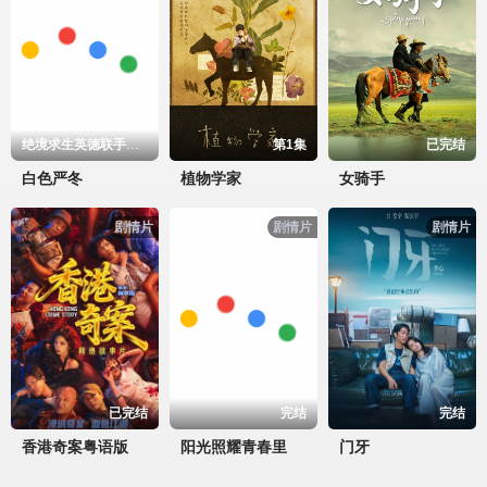
绝境求生英德联手共存
第1集
已完结
白色严冬
植物学家
女骑手
剧情片
剧情片
剧情片
已完结
完结
完结
香港奇案粤语版
阳光照耀青春里
门牙