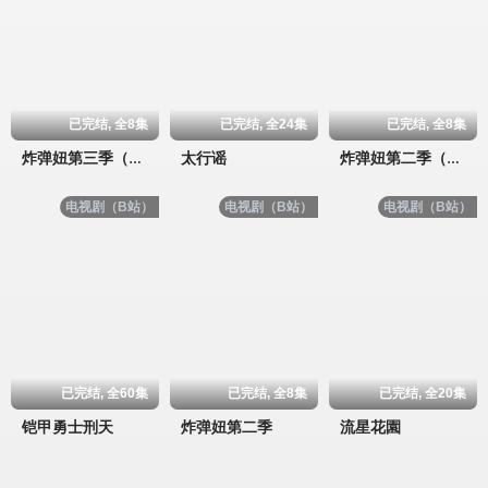
已完结, 全8集
已完结, 全24集
已完结, 全8集
太行谣
炸弹妞第三季（屌丝女士3）
炸弹妞第二季（屌丝女士2）
电视剧（B站）
电视剧（B站）
电视剧（B站）
已完结, 全60集
已完结, 全8集
已完结, 全20集
铠甲勇士刑天
炸弹妞第二季
流星花園