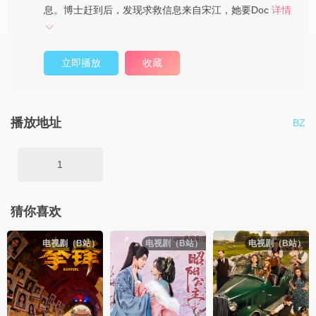
息。博士赶到后，发现求救信息来自宋江，她要Doc
详情
立即播放
收藏
播放地址
BZ
1
猜你喜欢
电视剧（B站）
电视剧（B站）
电视剧（B站）