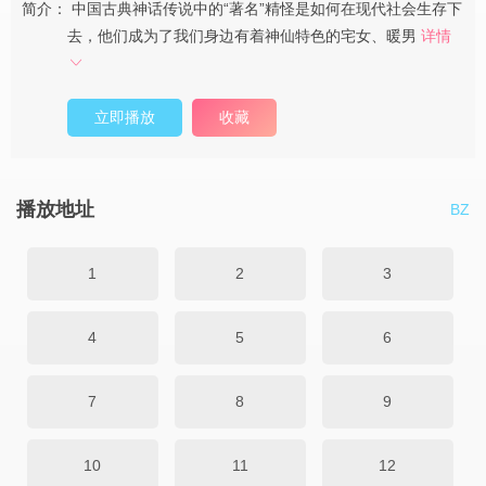
简介：
中国古典神话传说中的“著名”精怪是如何在现代社会生存下
去，他们成为了我们身边有着神仙特色的宅女、暖男
详情
立即播放
收藏
播放地址
BZ
1
2
3
4
5
6
7
8
9
10
11
12