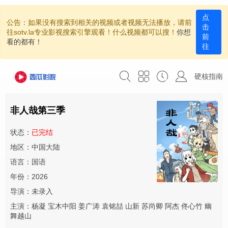
点
公告：如果没有搜索到相关的视频或者视频无法播放，请前
击
往sotv.la专业影视搜索引擎观看！什么视频都可以搜！
你想
前
看的都有！
往
硬核指南
非人哉第三季
状态：
已完结
地区：中国大陆
语言：国语
年份：2026
导演：
未录入
主演：
杨凝
宝木中阳
姜广涛
袁铭喆
山新
苏尚卿
阿杰
佟心竹
幽
舞越山