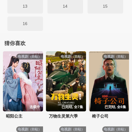
13
14
15
16
猜你喜欢
电视剧（B站）
电视剧（B站）
电视剧（B站）
连载中
已完结, 全7集
已完结, 全8集
昭阳公主
万物生灵第六季
椅子公司
电视剧（B站）
电视剧（B站）
电视剧（B站）