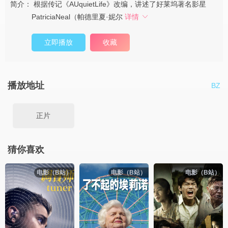
简介：
根据传记《AUquietLife》改编，讲述了好莱坞著名影星
PatriciaNeal（帕德里夏·妮尔
详情
立即播放
收藏
播放地址
BZ
正片
猜你喜欢
电影（B站）
电影（B站）
电影（B站）