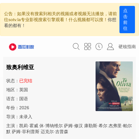
点
公告：如果没有搜索到相关的视频或者视频无法播放，请前
击
往sotv.la专业影视搜索引擎观看！什么视频都可以搜！
你想
前
看的都有！
往
硬核指南
致奥利维亚
状态：
已完结
地区：英国
语言：国语
年份：2026
导演：
未录入
主演：
凯莉·霍威
休·博纳维尔
萨姆·修汉
康勒斯·希尔
杰弗里·帕尔
默
萨姆·菲利普斯
迈克尔·吉普森