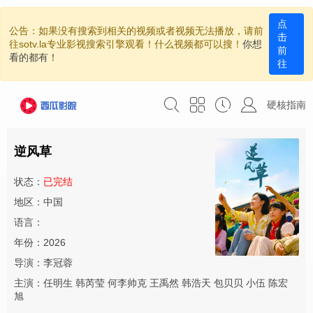
点
公告：如果没有搜索到相关的视频或者视频无法播放，请前
击
往sotv.la专业影视搜索引擎观看！什么视频都可以搜！
你想
前
看的都有！
往
硬核指南
逆风草
状态：
已完结
地区：中国
语言：
年份：2026
导演：
李冠蓉
主演：
任明生
韩芮莹
何李帅克
王禹然
韩浩天
包贝贝
小伍
陈宏
旭