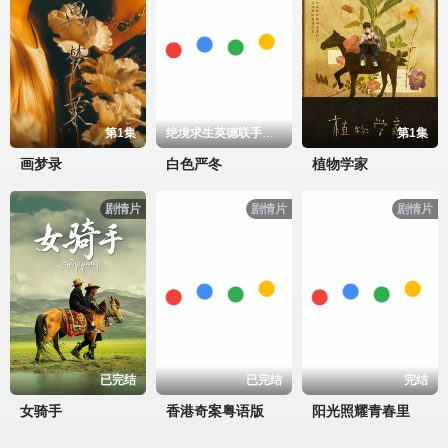
第1集
绝境求生英德联手共存
第1集
画梦录
白色严冬
植物学家
剧情片
剧情片
剧情片
已完结
已完结
完结
女骑手
香港奇案粤语版
阳光照耀青春里