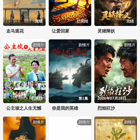
完结
已完结
完结
走马观花
让爱回家
灵猪降妖
剧情片
剧情片
剧情片
已完结
第1集
2026年07月28日上映
公主坡之人生无憾
你是我的英雄
烈焰狂沙
剧情片
剧情片
剧情片