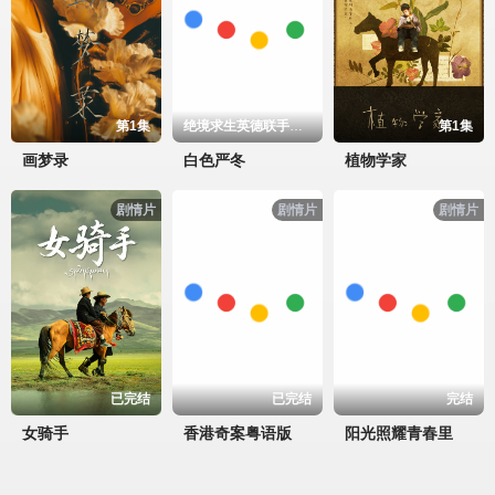
第1集
绝境求生英德联手共存
第1集
画梦录
白色严冬
植物学家
剧情片
剧情片
剧情片
已完结
已完结
完结
女骑手
香港奇案粤语版
阳光照耀青春里