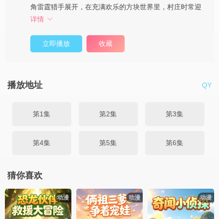
角雷霆猎手展开，在充满欢乐的方块世界里，村庄时常迎
详情
立即播放
收藏
播放地址
QY
第1集
第2集
第3集
第4集
第5集
第6集
猜你喜欢
动漫
动漫
动漫