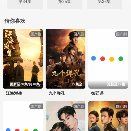
第34集
第35集
第36集
猜你喜欢
国产剧
国产剧
国产剧
更新至28集/共30集
29集全
更新至22集
江海潮生
九个弹孔
御廷谣
国产剧
国产剧
国产剧