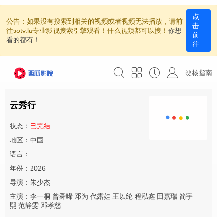
点
公告：如果没有搜索到相关的视频或者视频无法播放，请前
击
往sotv.la专业影视搜索引擎观看！什么视频都可以搜！
你想
前
看的都有！
往
硬核指南
云秀行
状态：
已完结
地区：中国
语言：
年份：2026
导演：
朱少杰
主演：
李一桐
曾舜晞
邓为
代露娃
王以纶
程泓鑫
田嘉瑞
简宇
熙
范静雯
邓孝慈