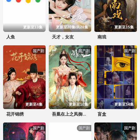
更新至13集
更新至20集/共28集
更新至15集
人鱼
天才，女友
南戏
国产剧
国产剧
国产剧
更新至4集
更新至10集
更新至14集
花开锦绣
盲盒
吾凰在上之凤御四方
国产剧
国产剧
国产剧