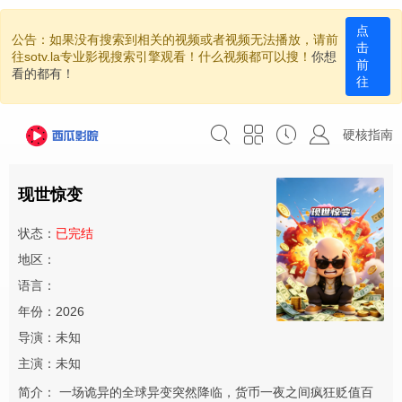
点
公告：如果没有搜索到相关的视频或者视频无法播放，请前
击
往sotv.la专业影视搜索引擎观看！什么视频都可以搜！
你想
前
看的都有！
往
硬核指南
现世惊变
状态：
已完结
地区：
语言：
年份：2026
导演：未知
主演：未知
简介：
一场诡异的全球异变突然降临，货币一夜之间疯狂贬值百