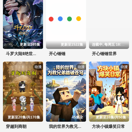
更新至165集
更新至1522集
连载中, 每周五 18:00更新
开心锤锤
开心锤锤世界
斗罗大陆Ⅱ绝世唐门
动漫
动漫
动漫
更新至20集/共170集
45集全
更新至10集/共50集
穿越到商朝
方块小镇爆笑日常
我的世界为救兄弟踏破苍穹