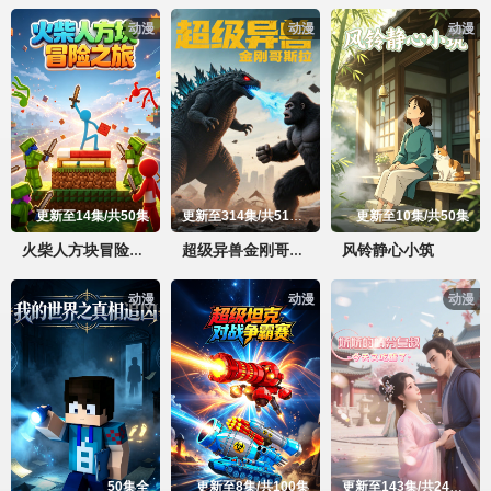
动漫
动漫
动漫
更新至14集/共50集
更新至314集/共516集
更新至10集/共50集
风铃静心小筑
火柴人方块冒险之旅
超级异兽金刚哥斯拉
动漫
动漫
动漫
50集全
更新至8集/共100集
更新至143集/共244集