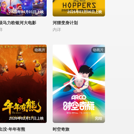
2026年04月01日上映
2026年03月06日上映
级马力欧银河大电影
河狸变身计划
详
内详
动画片
动画片
2026年02月17日上映
完结
出没·年年有熊
时空奇旅