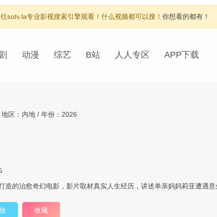
otv.la专业影视搜索引擎观看！什么视频都可以搜！
你想看的都有！
剧
动漫
综艺
B站
人人专区
APP下载
 地区：内地 / 年份：2026
5
GC打造的治愈奇幻电影，影片取材真实人生经历，讲述单亲妈妈莉亚遭遇
放
收藏