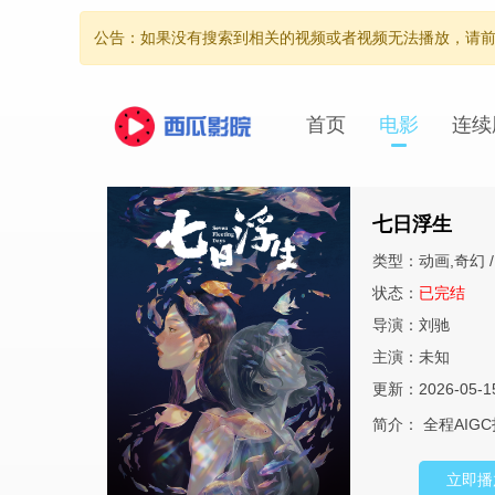
公告：如果没有搜索到相关的视频或者视频无法播放，请前往s
首页
电影
连续
七日浮生
类型：动画,奇幻 /
状态：
已完结
导演：
刘驰
主演：未知
更新：2026-05-1
简介：
全程AI
立即播