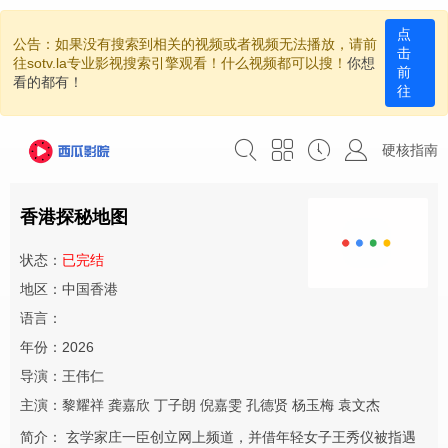
点
公告：如果没有搜索到相关的视频或者视频无法播放，请前
击
往sotv.la专业影视搜索引擎观看！什么视频都可以搜！
你想
前
看的都有！
往
硬核指南
香港探秘地图
状态：
已完结
地区：中国香港
语言：
年份：2026
导演：
王伟仁
主演：
黎耀祥
龚嘉欣
丁子朗
倪嘉雯
孔德贤
杨玉梅
袁文杰
简介：
玄学家庄一臣创立网上频道，并借年轻女子王秀仪被指遇