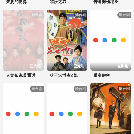
夫妻的博弈
非份之罪
香港探秘地图
港台剧
港台剧
港台剧
已完结
已完结
全剧集
人龙传说普通话
重案解密
状王宋世杰2普通话
港台剧
港台剧
港台剧