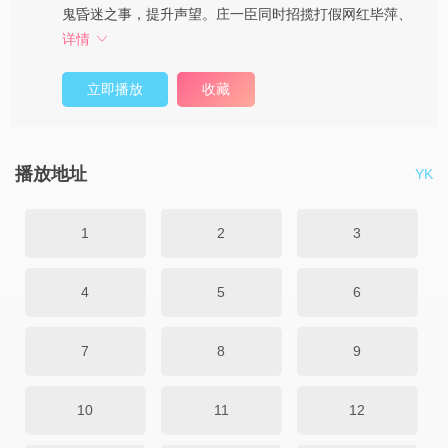
鬼昏迷之事，提升声望。庄一臣同时招揽打假网红毕萍、
详情
立即播放
收藏
播放地址
YK
1
2
3
4
5
6
7
8
9
10
11
12