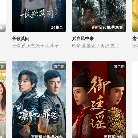
集
24集全
更新至30集/共36集
长歌莫问
兵自风中来
这
,王茂蕾,王奕婷,李乃文,释小龙,应昊茗,季肖冰,胡耘豪,徐正溪,章涛
王煜,蔡正杰,杨子菲,李子雄,鲍大志
欧豪,蓝盈莹,丁勇岱,史兰芽,刘奕君,阮巨,李幼斌,侯勇,黄景瑜,于跃,王春宇,关亚军,孙逊,张进,陈方舟,启杰,周德华,赵荀,夏侯镔,费鲤齐,徐洪浩,傅程鹏,谢心,程愫
产剧
国产剧
国产剧
全
更新至16集/共26集
更新至19集