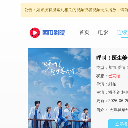
公告：如果没有搜索到相关的视频或者视频无法播放，请前往s
首页
电影
连续
呼叫！医生姜
类型：都市,爱情,国
状态：
已完结
导演：
封柏
主演：
潘子剑
林
更新：2026-06-2
简介：
天赋异禀
立即播