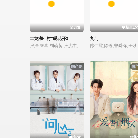
全剧集
更新至15
二龙湖·“村”暖花开3
九门
张浩,来喜,刘萌萌,张洪杰,郑舒环,郭铁城,黄晓娟,穆乐恩,关立一,柴陆
陈伟霆,陈瑶,曾舜晞,王劲松
国产剧
国
40集全
36集