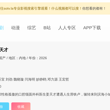
otv.la专业影视搜索引擎观看！什么视频都可以搜！
你想看的都有！
剧
动漫
综艺
B站
人人专区
APP下载
天才
产 / 地区：内地 / 年份：2026
昕宜
刘劲
魏晓璇
闫海明
妙静鸥
邓力源
王宏哲
0
却性格孤傲的口腔颌面外科医生姜天才遭遇人生滑铁卢，辗转来到滨海小
放
收藏