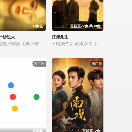
33集全
更新至22集/共30集
一秒过火
江海潮生
王楚然,张凌赫,毛孩,王籽苏,鹤秋,付辛博,沙宝亮,吴莫愁,胡杏儿,徐振轩,鹿骐
王鸥,杨立新,何冰,郝平,丁柳元,刘向京,黑子,陈乔恩,张博宇,海一天,焉栩嘉,焦刚,董勇,臧金生
国产剧
国产剧
全剧集
更新至12集