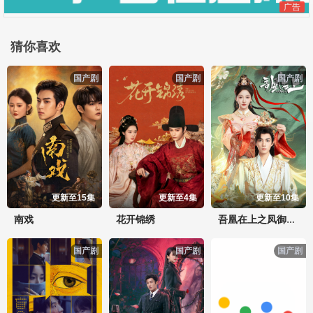
广告
猜你喜欢
国产剧
国产剧
国产剧
更新至15集
更新至4集
更新至10集
南戏
花开锦绣
吾凰在上之凤御四方
国产剧
国产剧
国产剧