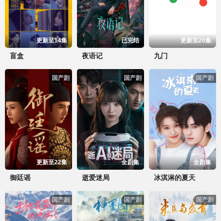
更新至14集
已完结
更新至20集
盲盒
夜语记
九门
国产剧
国产剧
国产剧
更新至22集
全剧集
全剧集
御廷谣
逝爱迷局
冰淇淋的夏天
国产剧
国产剧
国产剧