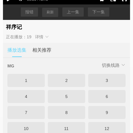
报错
上一集
下一集
刷新
祥序记
正在播放：19
详情
播放选集
相关推荐
切换线路
MG
1
2
3
4
5
6
7
8
9
10
11
12