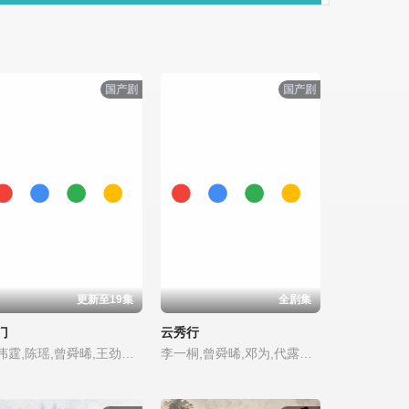
国产剧
国产剧
更新至19集
全剧集
门
云秀行
陈伟霆,陈瑶,曾舜晞,王劲松,王茂蕾,王奕婷,李乃文,释小龙,应昊茗,季肖冰,胡耘豪,徐正溪,章涛
李一桐,曾舜晞,邓为,代露娃,王以纶,程泓鑫,田嘉瑞,简宇熙,范静雯,邓孝慈