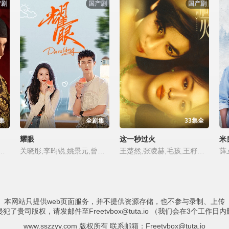
产剧
国产剧
国产剧
集
全剧集
33集全
耀眼
这一秒过火
米
,何杜娟,张南,赵昭仪,郭品超,闫玉晨,盛一伦,梁永棋
关晓彤,李昀锐,姚景元,曾可妮
王楚然,张凌赫,毛孩,王籽苏,鹤秋,付辛博,沙宝亮,吴莫愁,胡杏儿,徐振轩,鹿骐
薛
本网站只提供web页面服务，并不提供资源存储，也不参与录制、上传
侵犯了贵司版权，请发邮件至
Freetvbox@tuta.io
（我们会在3个工作日内
www.sszzyy.com 版权所有 联系邮箱：
Freetvbox@tuta.io