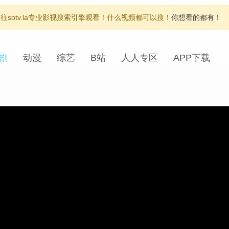
otv.la专业影视搜索引擎观看！什么视频都可以搜！
你想看的都有！
剧
动漫
综艺
B站
人人专区
APP下载