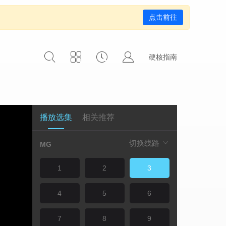
点击前往
硬核指南
播放选集
相关推荐
切换线路
MG
1
2
3
4
5
6
7
8
9