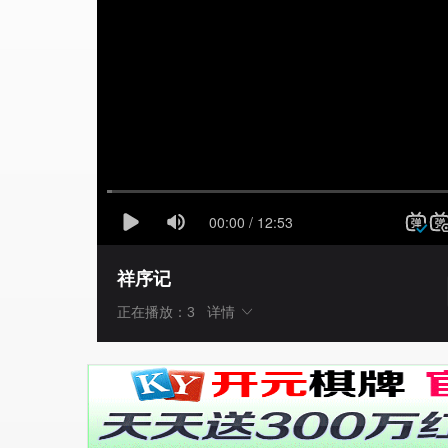
祥序记
正在播放：3
详情