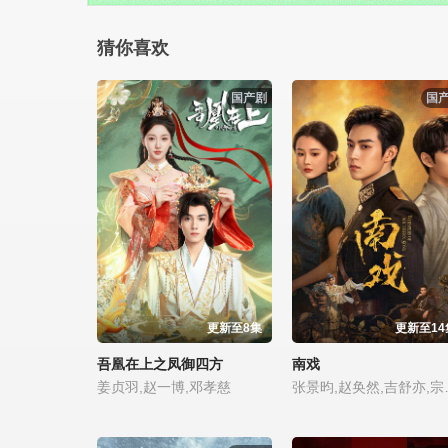
猜你喜欢
国产剧
国
更新至8集
更新至14
吾凰在上之凤御四方
南戏
姜贞羽,赵一博,邓孝慈
张景昀,赵奂