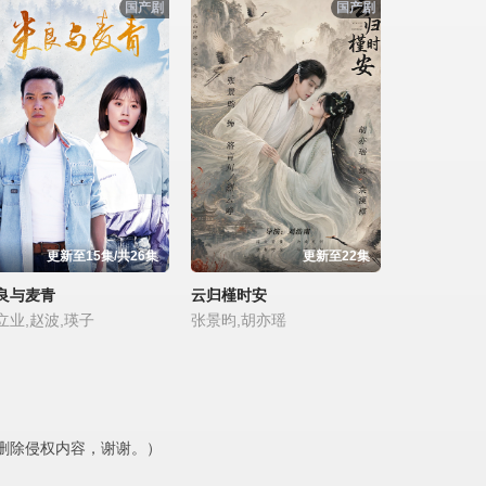
国产剧
国产剧
更新至15集/共26集
更新至22集
良与麦青
云归槿时安
立业,赵波,瑛子
张景昀,胡亦瑶
删除侵权内容，谢谢。）