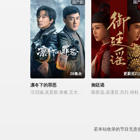
国产剧
国
26集全
更新至21
凛冬下的罪恶
御廷谣
汪汨涵,吴昊宸,张睿,王大奇,左腾云,孙之鸿,肖涵,李蒲赫,姜艺声,洪冰瑶,洪爽,章涛,嘉泽
陈哲远,吴谨言,吕行
若本站收录的节目无意