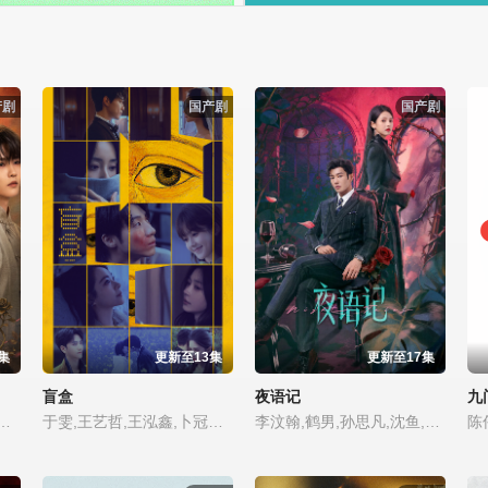
产剧
国产剧
国产剧
集
更新至13集
更新至17集
盲盒
夜语记
九
然,吉舒亦,宗峰岩,陈凯洲,余逸蕾
于雯,王艺哲,王泓鑫,卜冠今,孙天宇,加奈那,成岳,杨琼,易梦玲
李汶翰,鹤男,孙思凡,沈鱼,李泊文,李牧芸,郭天祺,徐新驰