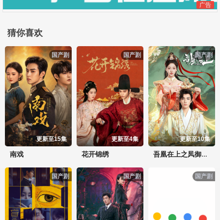
广告
猜你喜欢
国产剧
国产剧
国产剧
更新至15集
更新至4集
更新至10集
南戏
花开锦绣
吾凰在上之凤御四方
国产剧
国产剧
国产剧