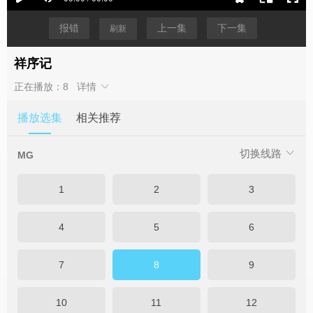
报错
上一集
下一集
刷新
祥序记
正在播放：8
详情
播放选集
相关推荐
切换线路
MG
1
2
3
4
5
6
7
8
9
10
11
12