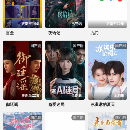
更新至14集
已完结
更新至20集
盲盒
夜语记
九门
国产剧
国产剧
国产剧
更新至22集
全剧集
全剧集
御廷谣
逝爱迷局
冰淇淋的夏天
国产剧
国产剧
国产剧